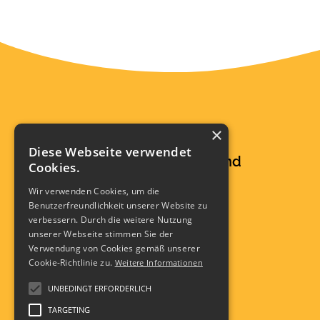
×
Malche Bildungscampus
Diese Webseite verwendet
- Evangelisches Berufskolleg und
Cookies.
Theologisches Seminar -
Wir verwenden Cookies, um die
Benutzerfreundlichkeit unserer Website zu
verbessern. Durch die weitere Nutzung
Portastr. 8
unserer Webseite stimmen Sie der
32457 Porta Westfalica
Verwendung von Cookies gemäß unserer
0571 6453-0
Cookie-Richtlinie zu.
Weitere Informationen
info@malche.de
UNBEDINGT ERFORDERLICH
Impressum
TARGETING