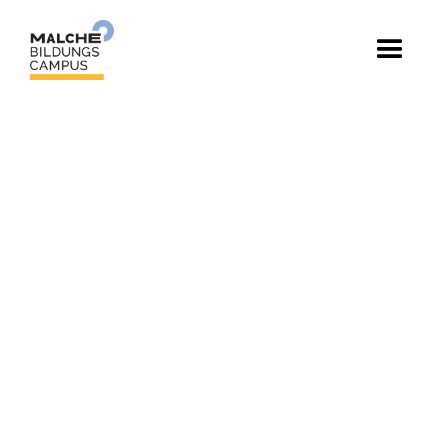
Das Modulhandbuch
Im Modulhandbuch findest du eine Übersicht
zu deinen Ausbildungen und den Modulen.
Darin steht welche Inhalte auf dich zukommen
und welchen Abschluss du erreichen kannst.
Hier gehts zum Download