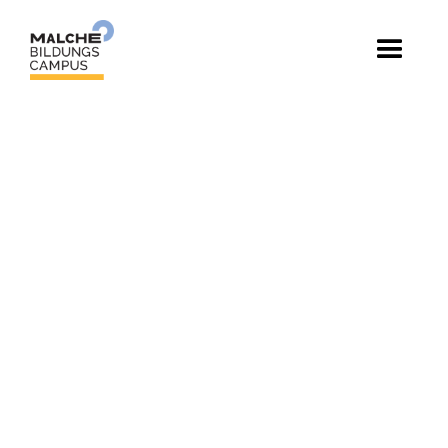
Lehrkraft bzw.
Sozialpädagoge
(m/w/d)
Ihre Fächer:
Sozialpädagogik/Soziale Arbeit
zusätzlich gerne
Politik/Gesellschaftslehre/Ev.
Religionslehre/Ev.