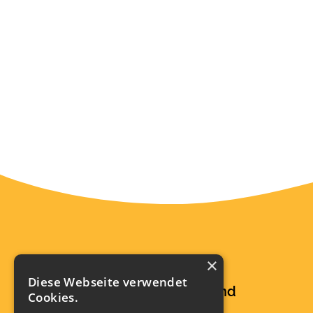
×
Malche Bildungscampus
Diese Webseite verwendet
- Evangelisches Berufskolleg und
Cookies.
Theologisches Seminar -