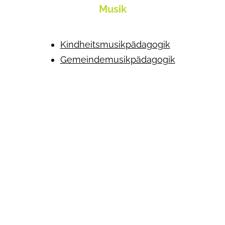
Musik
Kindheitsmusikpädagogik
Gemeindemusikpädagogik
Theologie
Theologie-Basics
Diese Fortbildung lädt dazu ein, Theologie neu
zu entdecken und mit der eigenen Lebens-
und Glaubensgeschichte zu verbinden. Im
Fokus stehen das
Zusammenspiel von
Theologie und Biografie
sowie die