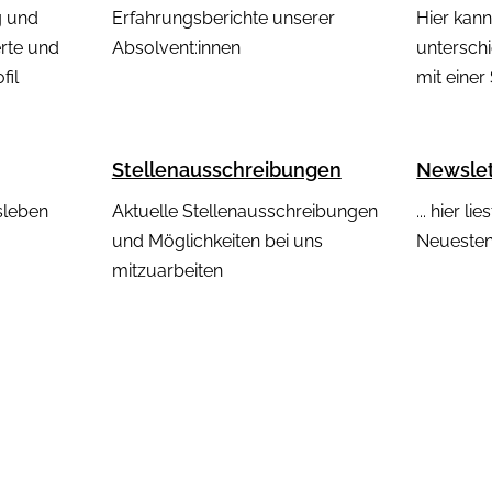
beit
Musik
Modu
g und
Erfahrungsberichte unserer
Hier kann
Kontextuelle
ng und
Kindheitsmusik-pädagogik
rte und
Absolvent:innen
unterschi
Gemeindeentwicklung
Übers
Bewerben
Spenden
fil
mit einer
Gemeindemusik-
Ausbi
neu: Theaterpädagogik
und
pädagogik
dag.
e Gemeinde­
Stellenausschreibungen
Newsle
Meistgestellte Fra
sleben
Aktuelle Stellenausschreibungen
... hier 
 &
und Möglichkeiten bei uns
Neuesten
antw.
mitzuarbeiten
on
gogik
Musik-Qualifikationen an.